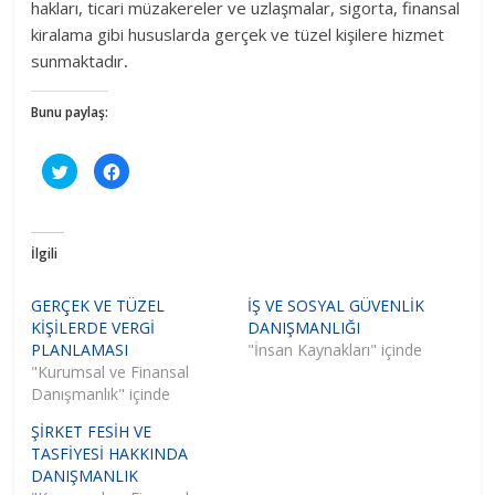
hakları, ticari müzakereler ve uzlaşmalar, sigorta, finansal
kiralama gibi hususlarda gerçek ve tüzel kişilere hizmet
sunmaktadır
.
Bunu paylaş:
T
F
w
a
i
c
t
e
t
b
e
o
r
o
İlgili
ü
k
z
'
e
t
r
a
GERÇEK VE TÜZEL
İŞ VE SOSYAL GÜVENLİK
i
p
KİŞİLERDE VERGİ
n
a
DANIŞMANLIĞI
d
y
PLANLAMASI
"İnsan Kaynakları" içinde
e
l
p
a
"Kurumsal ve Finansal
a
ş
Danışmanlık" içinde
y
m
l
a
a
k
ŞİRKET FESİH VE
ş
i
m
ç
TASFİYESİ HAKKINDA
a
i
k
n
DANIŞMANLIK
i
t