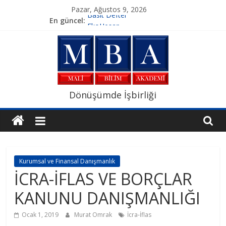
Skip
Pazar, Ağustos 9, 2026
to
Basit Defter
En güncel:
EkoHesap
content
E-Güven Elektronik Sertifika
E-Logo Yazılım
Yerinde İmza
Mali
Dönüşümde İşbirliği
Bilim
Akademi
Kurumsal ve Finansal Danışmanlık
Mesleki
İCRA-İFLAS VE BORÇLAR
Bilginin
KANUNU DANIŞMANLIĞI
Adresi
Ocak 1, 2019
Murat Omrak
İcra-İflas