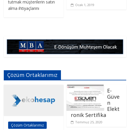
tutmak müşterilerin satın
Ocak 1, 2019
alma ihtiyaçlarını
Çözüm Ortaklarımız
E-
Güve
n
Elekt
ronik Sertifika
Temmuz 25, 2020
Çözüm Ortaklarımız