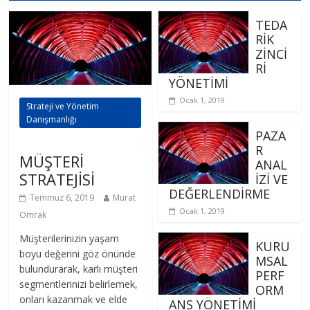
TEDA
RİK
ZİNCİ
Rİ
YÖNETİMİ
Ocak 1, 2019
Strateji ve Yönetim
Danışmanlığı
PAZA
R
MÜŞTERİ
ANAL
STRATEJİSİ
İZİ VE
DEĞERLENDİRME
Temmuz 6, 2019
Murat
Ocak 1, 2019
Omrak
Müşterilerinizin yaşam
KURU
boyu değerini göz önünde
MSAL
bulundurarak, karlı müşteri
PERF
segmentlerinizi belirlemek,
ORM
onları kazanmak ve elde
ANS YÖNETİMİ