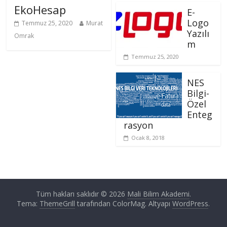
EkoHesap
E-
Logo
Temmuz 25, 2020
Murat
Yazılı
Omrak
m
Temmuz 25, 2020
NES
Bilgi-
Özel
Enteg
rasyon
Ocak 8, 2018
Tüm hakları saklıdır © 2026
Mali Bilim Akademi
.
Tema:
ThemeGrill
tarafından ColorMag. Altyapı
WordPress
.