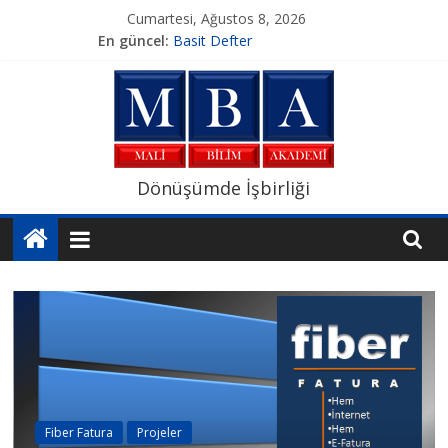
Skip
Cumartesi, Ağustos 8, 2026
to
En güncel:
Basit Defter
content
EkoHesap
E-Güven Elektronik Sertifika
E-Logo Yazılım
Yerinde İmza
Mali
Dönüşümde İşbirliği
Bilim
Akademi
Mesleki
Bilginin
Adresi
Fiber Fatura
Projeler